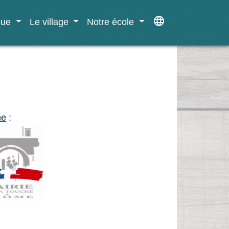
language
ique
Le village
Notre école
he
: